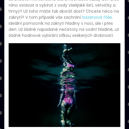
ráno vstávat a vybírat z vody všelijaké listí, větvičky a
hmyz? Už toho máte tak akorát dost? Chcete něco na
zakrytí? V tom případě vás zachrání
bazénová fólie
.
Ideální pomocník na zakrytí hladiny v noci, ale i přes
den. Už žádné napadané nečistoty na vodní hladině, už
žádné hodinové vybírání síťkou veškerých drobností.