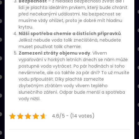
Bezpečnost
– z hlediska bezpečnosti zvířat ale i
lidí je plachta ideálním prvkem, který bude chránit
před nečekanými událostmi. Na bezpečnost se
musíme vždy ohlížet, proto je dobré mít hladinu
krytou.
Nižší spotřeba chemie a čistících přípravků
.
Jelikož nebude voda tolik znečištěná, nebudete
muset používat tolik chemie.
Zamezení ztráty objemu vody
. Vlivem
vypařování v horkých letních dnech se nám může
postupně voda vytrácet. Po pár hodinách si toho
nevšimnete, ale co takhle za pár dní? To už musíte
vodu připouštět. Díky plachtě zamezíte
zbytečným ztrátám vody vlivem teplého
slunečního záření. Odpar bude menší a spotřeba
vody nižší.
4.6/5 - (14 votes)