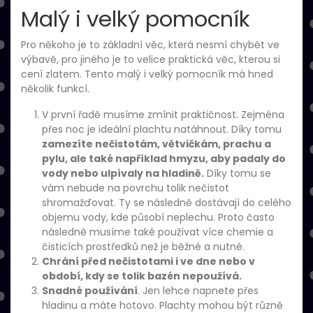
Malý i velký pomocník
Pro někoho je to základní věc, která nesmí chybět ve
výbavě, pro jiného je to velice praktická věc, kterou si
cení zlatem. Tento malý i velký pomocník má hned
několik funkcí.
V první řadě musíme zmínit praktičnost. Zejména
přes noc je ideální plachtu natáhnout. Díky tomu
zamezíte nečistotám, větvičkám, prachu a
pylu, ale také například hmyzu, aby padaly do
vody nebo ulpívaly na hladině.
Díky tomu se
vám nebude na povrchu tolik nečistot
shromažďovat. Ty se následně dostávají do celého
objemu vody, kde působí neplechu. Proto často
následně musíme také používat více chemie a
čisticích prostředků než je běžné a nutné.
Chrání před nečistotami i ve dne nebo v
období, kdy se tolik bazén nepoužívá.
Snadné používání
. Jen lehce napnete přes
hladinu a máte hotovo. Plachty mohou být různě