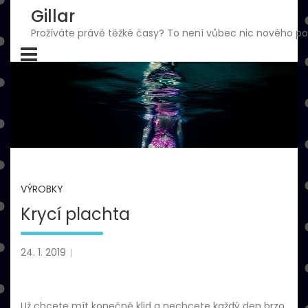
Skip
Gillar
to
Prožíváte právě těžké časy? To není vůbec nic nového pod
content
VÝROBKY
Krycí plachta
24. 1. 2019
Už chcete mít konečně klid a nechcete každý den brzo