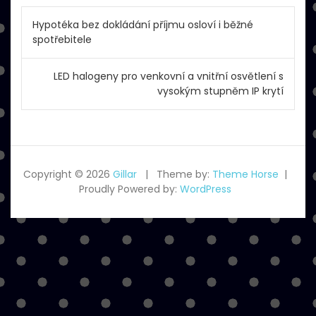
Navigace
Hypotéka bez dokládání příjmu osloví i běžné
pro
spotřebitele
příspěvek
LED halogeny pro venkovní a vnitřní osvětlení s
vysokým stupněm IP krytí
Copyright © 2026
Gillar
Theme by:
Theme Horse
Proudly Powered by:
WordPress