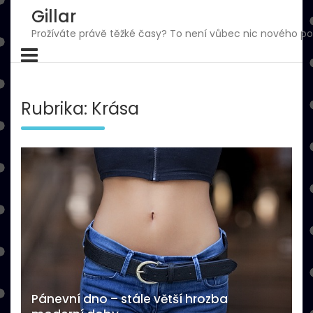
Skip
Gillar
to
Prožíváte právě těžké časy? To není vůbec nic nového pod
content
Rubrika:
Krása
Pánevní dno – stále větší hrozba