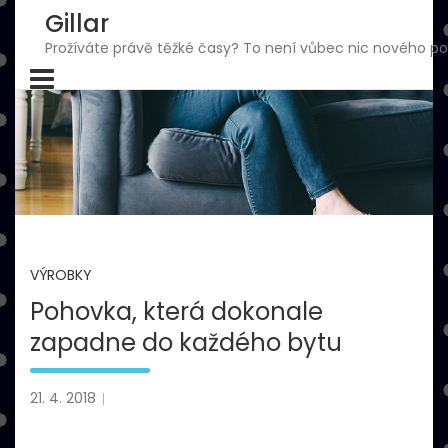
Skip
Gillar
to
Prožíváte právě těžké časy? To není vůbec nic nového pod
content
VÝROBKY
Pohovka, která dokonale
zapadne do každého bytu
21. 4. 2018