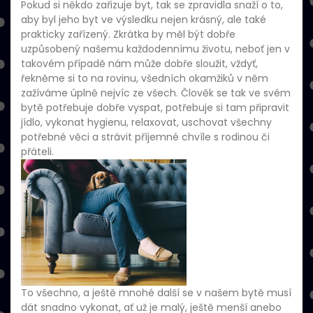
Pokud si někdo zařizuje byt, tak se zpravidla snaží o to,
aby byl jeho byt ve výsledku nejen krásný, ale také
prakticky zařízený. Zkrátka by měl být dobře
uzpůsobený našemu každodennímu životu, neboť jen v
takovém případě nám může dobře sloužit, vždyť,
řekněme si to na rovinu, všedních okamžiků v něm
zažíváme úplně nejvíc ze všech. Člověk se tak ve svém
bytě potřebuje dobře vyspat, potřebuje si tam připravit
jídlo, vykonat hygienu, relaxovat, uschovat všechny
potřebné věci a strávit příjemné chvíle s rodinou či
přáteli.
To všechno, a ještě mnohé další se v našem bytě musí
dát snadno vykonat, ať už je malý, ještě menší anebo