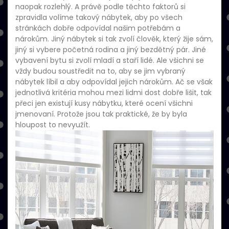
naopak rozlehlý. A právě podle těchto faktorů si
zpravidla volíme takový nábytek, aby po všech
stránkách dobře odpovídal našim potřebám a
nárokům. Jiný nábytek si tak zvolí člověk, který žije sám,
jiný si vybere početná rodina a jiný bezdětný pár. Jiné
vybavení bytu si zvolí mladí a staří lidé. Ale všichni se
vždy budou soustředit na to, aby se jim vybraný
nábytek líbil a aby odpovídal jejich nárokům. Ač se však
jednotlivá kritéria mohou mezi lidmi dost dobře lišit, tak
přeci jen existují kusy nábytku, které ocení všichni
jmenovaní. Protože jsou tak praktické, že by byla
hloupost to nevyužít.