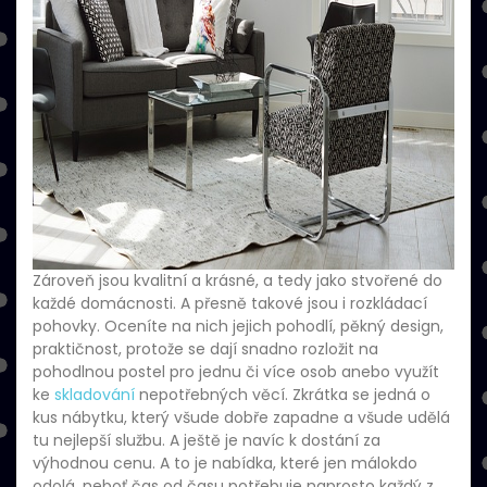
Zároveň jsou kvalitní a krásné, a tedy jako stvořené do
každé domácnosti. A přesně takové jsou i
rozkládací
pohovky
. Oceníte na nich jejich pohodlí, pěkný design,
praktičnost, protože se dají snadno rozložit na
pohodlnou postel pro jednu či více osob anebo využít
ke
skladování
nepotřebných věcí. Zkrátka se jedná o
kus nábytku, který všude dobře zapadne a všude udělá
tu nejlepší službu. A ještě je navíc k dostání za
výhodnou cenu. A to je nabídka, které jen málokdo
odolá, neboť čas od času potřebuje naprosto každý z